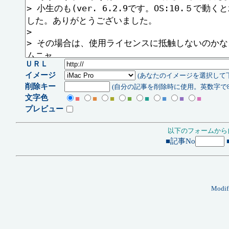
ＵＲＬ
イメージ
(あなたのイメージを選択して
削除キー
(自分の記事を削除時に使用。英数字で8
文字色
■
■
■
■
■
■
■
■
プレビュー
以下のフォームから
■記事No
Modif