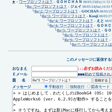
★
－
ワープロソフトは？
-
ＧＯＨＣＨＡＮ
08/05/23(Fri) 11:52
└
Re: ワープロソフトは？
-
ジェイ
08/05/24(Sat) 16:03
└
Re^2: ワープロソフトは？
-
GOCHAN
08/05/2
└
Re^3: ワープロソフトは？
-
Kouji
08/05/27
└
Re^4: ワープロソフトは？
-
えと
08/0
└
Re^4: ワープロソフトは？
-
ＧＯＨＣ
└
Re^5: ワープロソフトは？
-
ＧＯ
└
Re^6: ワープロソフトは？
-
└
Re^6: ワープロソフトは？
-
└
Re^7: ワープロソフト
このメッセージに返信する
おなまえ
↓↓↓必ずお読みくださ
Ｅメール
■■■初めて投稿され
題 名
メッセージ
手動改行
強制改行
図表モード