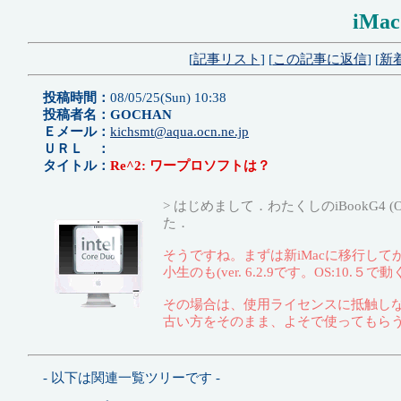
iMa
[
記事リスト
] [
この記事に返信
] [
新
投稿時間：
08/05/25(Sun) 10:38
投稿者名：GOCHAN
Ｅメール：
kichsmt@aqua.ocn.ne.jp
ＵＲＬ ：
タイトル：
Re^2: ワープロソフトは？
> はじめまして．わたくしのiBookG4 (OS: 
た．
そうですね。まずは新iMacに移行して
小生のも(ver. 6.2.9です。OS:
その場合は、使用ライセンスに抵触し
古い方をそのまま、よそで使ってもら
- 以下は関連一覧ツリーです -