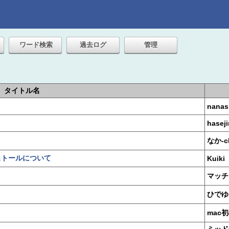
ワード検索
過去ログ
管理
タイトル名
nanas
haseji
なか-c
ストールについて
Kuiki
マッチ
ひでゆ
mac
ミッド