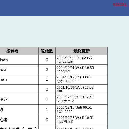
916181
投稿者
返信数
最終更新
2016/09/08(Thu) 23:22
isan
0
nanasisan
2014/10/01(Wed) 19:35
rou
2
hasejirou
2014/10/17(Fri) 03:40
han
1
なか-chan
2011/10/19(Wed) 19:02
0
Kuiki
2010/12/20(Mon) 12:50
ャン
0
マッチャン
2010/12/18(Sat) 09:51
き
1
なか-chan
2009/09/23(Wed) 10:51
初心者
0
mac初心者
ナイトクラブ ナゴ