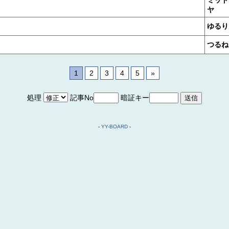
ヤ
ゆるり
つるね
1
2
3
4
5
»
処理
記事No
暗証キー
-
YY-BOARD
-