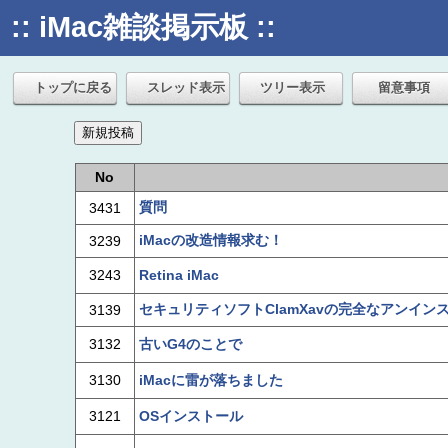
:: iMac雑談掲示板 ::
トップに戻る
スレッド表示
ツリー表示
留意事項
No
質問
3431
iMacの改造情報求む！
3239
3243
Retina iMac
セキュリティソフトClamXavの完全なアンイン
3139
3132
古いG4のことで
3130
iMacに雷が落ちました
3121
OSインストール