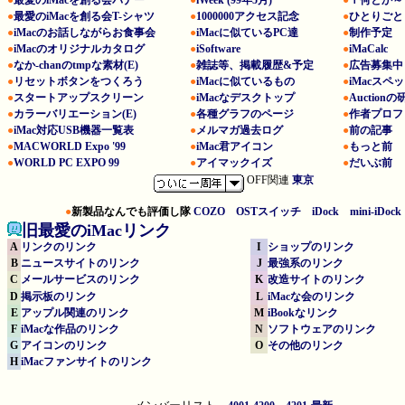
●
最愛のiMacを創る会バナー
●
iWeek (99年5月)
●
ｉ何とか～
●
最愛のiMacを創る会T-シャツ
●
1000000アクセス記念
●
ひとりごと
●
iMacのお話しながらお食事会
●
iMacに似ているPC達
●
制作予定
●
iMacのオリジナルカタログ
●
iSoftware
●
iMaCalc
●
なか-chanのtmpな素材(E)
●
雑誌等、掲載履歴&予定
●
広告募集中
●
リセットボタンをつくろう
●
iMacに似ているもの
●
iMacスペ
●
スタートアップスクリーン
●
iMacなデスクトップ
●
Auctionの
●
カラーバリエーション(E)
●
各種グラフのページ
●
作者プロフ
●
iMac対応USB機器一覧表
●
メルマガ過去ログ
●
前の記事
●
MACWORLD Expo '99
●
iMac君アイコン
●
もっと前
●
WORLD PC EXPO 99
●
アイマックイズ
●
だいぶ前
OFF関連
東京
●
新製品なんでも評価し隊
COZO
OSTスイッチ
iDock
mini-iDock
旧最愛のiMacリンク
A
リンクのリンク
I
ショップのリンク
B
ニュースサイトのリンク
J
最強系のリンク
C
メールサービスのリンク
K
改造サイトのリンク
D
掲示板のリンク
L
iMacな会のリンク
E
アップル関連のリンク
M
iBookなリンク
F
iMacな作品のリンク
N
ソフトウェアのリンク
G
アイコンのリンク
O
その他のリンク
H
iMacファンサイトのリンク