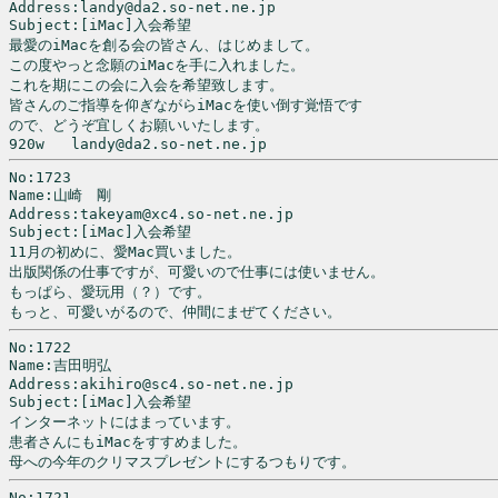
Address:landy@da2.so-net.ne.jp

Subject:[iMac]入会希望

最愛のiMacを創る会の皆さん、はじめまして。

この度やっと念願のiMacを手に入れました。

これを期にこの会に入会を希望致します。

皆さんのご指導を仰ぎながらiMacを使い倒す覚悟です

ので、どうぞ宜しくお願いいたします。

920w   landy@da2.so-net.ne.jp
No:1723

Name:山崎　剛

Address:takeyam@xc4.so-net.ne.jp

Subject:[iMac]入会希望

11月の初めに、愛Mac買いました。

出版関係の仕事ですが、可愛いので仕事には使いません。

もっぱら、愛玩用（？）です。

No:1722

Name:吉田明弘

Address:akihiro@sc4.so-net.ne.jp

Subject:[iMac]入会希望

インターネットにはまっています。

患者さんにもiMacをすすめました。

母への今年のクリマスプレゼントにするつもりです。
No:1721
