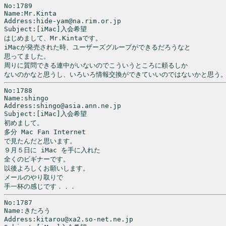
No:1789

Name:Mr.Kinta

Address:hide-yam@na.rim.or.jp

Subject:[iMac]入会希望

はじめまして、Mr.Kintaです。

iMacが発売された時、ユーザーズグループができるだろうなと

思ってました。

周りに質問できる連中がいないのでこういうところに頼るしか

ないのかなと思うし、いろいろ情報交換ができていいのではないかと思う
No:1788

Name:shingo

Address:shingo@asia.ann.ne.jp

Subject:[iMac]入会希望

初めまして。

多分 Mac Fan Internet

で見たんだと思います。

９月５日に iMac を手に入れた

全くのビギナーです。

以後よろしくお願いします。

メールのやり取りで

手一杯の感じです．．．
No:1787

Name:きたろう

Address:kitarou@xa2.so-net.ne.jp
