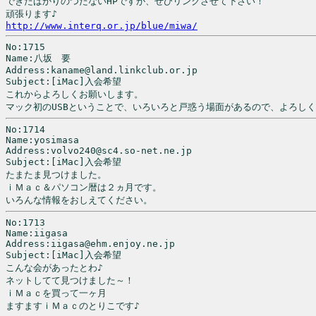
できたばかりのつたないHPですが、ぜひリンクさせて下さい！

http://www.interq.or.jp/blue/miwa/
No:1715

Name:八坂　要

Address:kaname@land.linkclub.or.jp

Subject:[iMac]入会希望

これからよろしくお願いします。

No:1714

Name:yosimasa

Address:volvo240@sc4.so-net.ne.jp

Subject:[iMac]入会希望

たまたま見つけました。

ｉＭａｃ＆パソコン暦は２ヵ月です。

No:1713

Name:iigasa

Address:iigasa@ehm.enjoy.ne.jp

Subject:[iMac]入会希望

こんな会があったとわ♪

ネットしてて見つけました～！

ｉＭａｃを買って一ヶ月

ますますｉＭａｃのとりこです♪