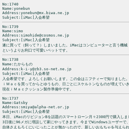
No:1740

Name:yonebun

Address:yonebun@mx.biwa.ne.jp

Subject:[iMac]入会希望
No:1739

Name:simo

Address:simohide@cosmos.ne.jp

Subject:[iMac]入会希望

遂に買って（飼って？）しまいました。iMacはコンピューターと言う機械

というよりお利口で可愛いペットです。
No:1738

Name:たからもの

Address:k-i-y@zb3.so-net.ne.jp

Subject:[iMac]入会希望

入会希望です、よろしくお願いします。この会はニフティーで知りました。
ｉＭａｃを買ってからとゆうもの、日ごとにスケルトンなものが増えていき
No:1737

Name:Gatsby

Address:smiya@alpha-net.or.jp

Subject:[iMac]入会希望

本日、iMacのリビジョンBを話題のスマートローン月々2300円で購入しま
3日後に96メガに増設して家にやってきます。今までWindowsユーザーで、M
自体さえもろくにいじったことが無かったので、新しいおもちゃを与えられ