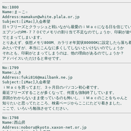
No:1800

Name:ま～こ☆

Address:mamakun@white.plala.or.jp

Subject:[iMac]入会希望

日々フリーズとクラッシュと戦いながら最愛のｉＭａｃになる日を信じてい
エプソンのPM-７７０Cでメモリの割り当て不足なのでしょうか、印刷が途中
でとまってしまいます。

とりあえず、仮想メモリ800M、カラリオ年賀状80000Kに設定したら落ち着
みたいですが、本当にこんなに多くしてしないといけないのでしょうか

それとも、印刷がとまってしまうのは、他の理由があるのでしょうか？

No:1799

Name:ふき

Address:fuki816@mailbank.ne.jp

Subject:[iMac]入会希望

ｉＭａｃを買ってまだ、３ヶ月目のパソコン初心者です。

最近フリーズすることが多くなって、何度も強制終了しています。

原因がわからないまま使っているのも怖いし、ｉＭａｃのことをちゃんと

知りたいと思ってたところ、検索ページからここにたどり着きました。

No:1798

Name:西山昇

Address:noboru@kyoto.xaxon-net.or.jp
