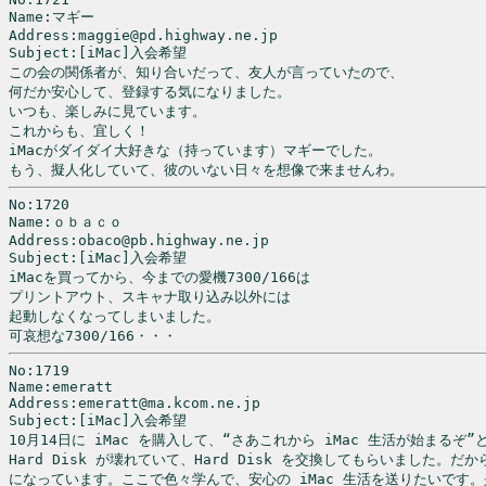
Name:マギー

Address:maggie@pd.highway.ne.jp

Subject:[iMac]入会希望

この会の関係者が、知り合いだって、友人が言っていたので、

何だか安心して、登録する気になりました。

いつも、楽しみに見ています。

これからも、宜しく！

iMacがダイダイ大好きな（持っています）マギーでした。

No:1720

Name:ｏｂａｃｏ

Address:obaco@pb.highway.ne.jp

Subject:[iMac]入会希望

iMacを買ってから、今までの愛機7300/166は

プリントアウト、スキャナ取り込み以外には

起動しなくなってしまいました。

No:1719

Name:emeratt

Address:emeratt@ma.kcom.ne.jp

Subject:[iMac]入会希望

10月14日に iMac を購入して、“さあこれから iMac 生活が始まるぞ”
Hard Disk が壊れていて、Hard Disk を交換してもらいました。だ
になっています。ここで色々学んで、安心の iMac 生活を送りたいです。