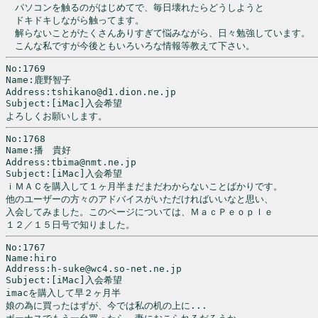
　パソコンを触るのがはじめてで、毎日壊れたらどうしようと

　ドキドキしながら触ってます。

　解らないことがたくさんありすぎて悩みながら、日々勉強しています。

　こんな私ですが今後ともいろいろな情報等教えて下さい。
No:1769

Name:鹿野智子

Address:tshikano@d1.dion.ne.jp

Subject:[iMac]入会希望

No:1768

Name:播　貴好

Address:tbima@nmt.ne.jp

Subject:[iMac]入会希望

ｉＭＡＣを購入して１ヶ月半まだまだわからないことばかりです。

他のユーザーの方々のアドバイスがいただければいいなと思い、

入会してみました。このページについては、ＭａｃＰｅｏｐｌｅ

１２／１５日号で知りました。
No:1767

Name:hiro

Address:h-suke@wc4.so-net.ne.jp

Subject:[iMac]入会希望

imacを購入して早２ヶ月半

娘の為に買ったはずが、今では私の机の上に...
