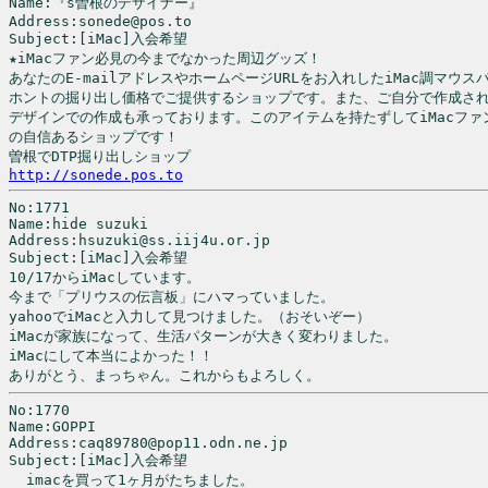
Name:『s曽根のデザイナー』

Address:sonede@pos.to

Subject:[iMac]入会希望

★iMacファン必見の今までなかった周辺グッズ！

あなたのE-mailアドレスやホームページURLをお入れしたiMac調マウス
ホントの掘り出し価格でご提供するショップです。また、ご自分で作成され
デザインでの作成も承っております。このアイテムを持たずしてiMacファ
の自信あるショップです！

http://sonede.pos.to
No:1771

Name:hide suzuki

Address:hsuzuki@ss.iij4u.or.jp

Subject:[iMac]入会希望

10/17からiMacしています。

今まで「プリウスの伝言板」にハマっていました。

yahooでiMacと入力して見つけました。（おそいぞー）

iMacが家族になって、生活パターンが大きく変わりました。

iMacにして本当によかった！！

No:1770

Name:GOPPI

Address:caq89780@pop11.odn.ne.jp

Subject:[iMac]入会希望

  imacを買って1ヶ月がたちました。
