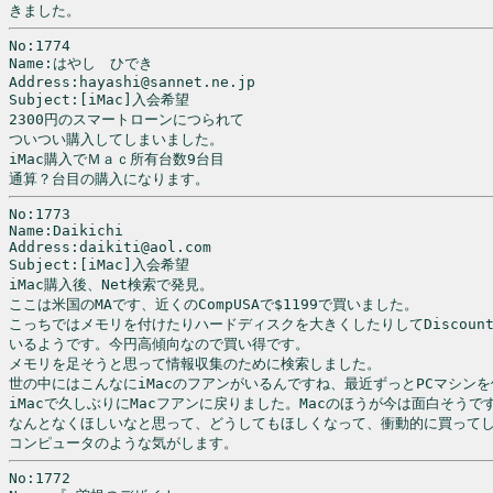
きました。
No:1774

Name:はやし　ひでき

Address:hayashi@sannet.ne.jp

Subject:[iMac]入会希望

2300円のスマートローンにつられて

ついつい購入してしまいました。

iMac購入でＭａｃ所有台数9台目

通算？台目の購入になります。
No:1773

Name:Daikichi

Address:daikiti@aol.com

Subject:[iMac]入会希望

iMac購入後、Net検索で発見。

ここは米国のMAです、近くのCompUSAで$1199で買いました。

こっちではメモリを付けたりハードディスクを大きくしたりしてDiscount
いるようです。今円高傾向なので買い得です。

メモリを足そうと思って情報収集のために検索しました。

世の中にはこんなにiMacのフアンがいるんですね、最近ずっとPCマシンを
iMacで久しぶりにMacフアンに戻りました。Macのほうが今は面白そうです
なんとなくほしいなと思って、どうしてもほしくなって、衝動的に買ってし
コンピュータのような気がします。
No:1772
