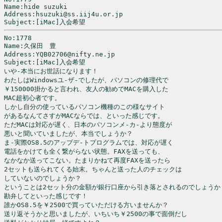
Name:hide suzuki

Address:hsuzuki@ss.iij4u.or.jp

No:1778

Name:久保田　豊

Address:YQB02706@nifty.ne.jp

Subject:[iMac]入会希望

いや-本当にお世話になります！

わたしはWindowsユ-ザ-でしたが、パソコンの修理代で

￥150000掛かると言われ、友人の勧めでMACを購入した

MAC超初心者です。

しかし自分の使っているパソコン機種のこの様なサイト

があるなんてさすがMACならでは、といった感じです。

ただMACは対応が遅く、日本のパソコンメ-カ-より態度が

悪いと聞いていましたが、本当でしょうか？

ま-実際OS8.5のアップデ-トプログラムでは、対応が遅く

電話をかけても全く繋がらない状態。FAXを送っても、

なかなか送ってこない。たまりかねて再度FAXを送ったら

2セットも送られてくる始末。ちゃんと送った人のチェックは

していないのでしょうか？

ということは2セット分の金額が銀行口座から引き落とされるのでしょうか？
勘弁してといった感じです！

誰かOS8.5を￥2500で買っていただける方いませんか？

送り返そうかと思いましたが、いちいち￥2500の事で面倒だし
