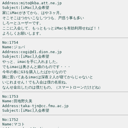
Address:mito@kba.att.ne.jp

Subject:[iMac]入会希望

家にiMacがきてから、はや３ヶ月。

そこそこはつかいこなしつつも、戸惑う事も多い

しろーとユーザーです。

ここに入会して、もっともっとiMacを有効利用せねば！！

よろしくお願いします。
No:1754

Name:ジョバ

Address:cogi@d1.dion.ne.jp

Subject:[iMac]入会希望

やっと、imacを手に入れました。

でもimacは奥さんと娘のものです・・・

今年の春にG3を購入したばかりなので

隣に置いてあるimacは深夜２人が寝てからじゃないと

いじれません！でも入会は僕の名前ね。

No:1753

Name:田地野久美

Address:taka-tjn@cc.fmu.ac.jp

Subject:[iMac]入会希望
No:1752

Name:マコト
