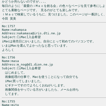
かどうか判らないのですが...。

毎日のように「最愛のｉMａｃを創る会」の色々なページを見て参考にしよ
とても素敵なページです。 見るのがとても楽しみです。

ｉＭａｃで検索しているうちに、見つけました。このページが一番詳しく、
今田 英美
No:1757

Name:nakamasa

Address:nakamasa@iris.dti.ne.jp

Subject:[iMac]入会希望

iMacは発売日にかいました。自分にとって初めてのパソコンです。

いまはMacを選んでよかったなと思っています。

よろしく
No:1756

Name:masa

Address:m_nog@d1.dion.ne.jp

Subject:[iMac]入会希望

　はじめまして。

　画像処理の仕事で、Macを使うことになって自分でも

　iMac買ってしまいました。

　ビギナーですのでよろしくおねがいします。

　画像関係をやっている方がいましたら、メールお待ち

　してます。　
No:1755

Name:mito
