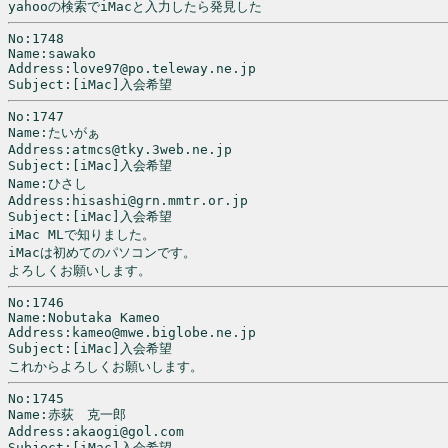
yahooの検索でiMacと入力したら発見した
No:1748

Name:sawako

Address:love97@po.teleway.ne.jp

Subject:[iMac]入会希望
No:1747

Name:たいがぁ

Address:atmcs@tky.3web.ne.jp

Subject:[iMac]入会希望

Name:ひさし

Address:hisashi@grn.mmtr.or.jp

Subject:[iMac]入会希望

iMac MLで知りました。

iMacは初めてのパソコンです。

よろしくお願いします。
No:1746

Name:Nobutaka Kameo

Address:kameo@mwe.biglobe.ne.jp

Subject:[iMac]入会希望

No:1745

Name:赤荻　克一郎

Address:akaogi@gol.com

Subject:[iMac]入会希望
