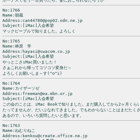
ボーナスでもう一台買ったら、妻におこられるだろうか
No:1766

Name:朝蔵

Address:can44780@pop02.odn.ne.jp

Subject:[iMac]入会希望

マックピープルで知りました。よろしく
No:1765

Name:林原　学

Address:hayasi@swacom.co.jp

Subject:[iMac]入会希望

やっとこさiMac買いました！

さぁこれから帰ってコツコツ変身だ～

よろしくお願いしま～す(^o^i)
No:1764

Name:カイザーソゼ

Address:freeman@ea.mbn.or.jp

Subject:[iMac]入会希望

この会のことは、iMac Bookで知りました。まだ購入してから2ヶ月くらい
たってませんが、だいぶなれてきました。でもわからないことはまだたくさ
あるので、いろいろ質問したいと思います。
No:1763

Name:ねむりねこ

Address:kenkou@create.office.ne.jp
