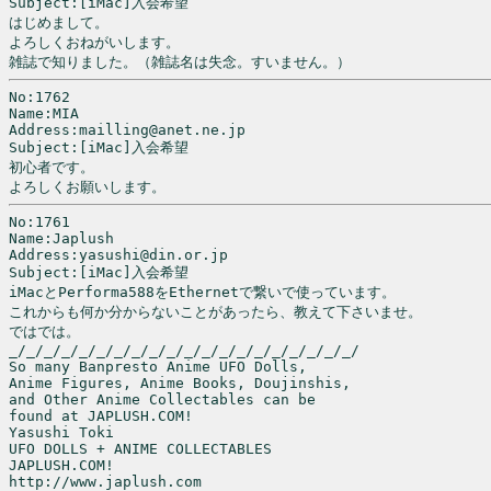
Subject:[iMac]入会希望

はじめまして。

よろしくおねがいします。

雑誌で知りました。（雑誌名は失念。すいません。）
No:1762

Name:MIA

Address:mailling@anet.ne.jp

Subject:[iMac]入会希望

初心者です。

よろしくお願いします。
No:1761

Name:Japlush

Address:yasushi@din.or.jp

Subject:[iMac]入会希望

iMacとPerforma588をEthernetで繋いで使っています。

これからも何か分からないことがあったら、教えて下さいませ。

ではでは。

_/_/_/_/_/_/_/_/_/_/_/_/_/_/_/_/_/_/_/_/

So many Banpresto Anime UFO Dolls, 

Anime Figures, Anime Books, Doujinshis, 

and Other Anime Collectables can be 

found at JAPLUSH.COM!

Yasushi Toki

UFO DOLLS + ANIME COLLECTABLES

JAPLUSH.COM!

http://www.japlush.com                      
