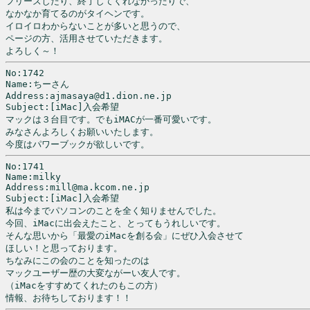
フリーズしたり、終了してくれなかったりで、

なかなか育てるのがタイヘンです。

イロイロわからないことが多いと思うので、

ページの方、活用させていただきます。

よろしく～！
No:1742

Name:ちーさん

Address:ajmasaya@d1.dion.ne.jp

Subject:[iMac]入会希望

マックは３台目です。でもiMACが一番可愛いです。

みなさんよろしくお願いいたします。

No:1741

Name:milky

Address:mill@ma.kcom.ne.jp

Subject:[iMac]入会希望

私は今までパソコンのことを全く知りませんでした。

今回、iMacに出会えたこと、とってもうれしいです。

そんな思いから「最愛のiMacを創る会」にぜひ入会させて

ほしい！と思っております。

ちなみにこの会のことを知ったのは

マックユーザー歴の大変ながーい友人です。

（iMacをすすめてくれたのもこの方）

情報、お待ちしております！！