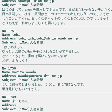
Address:shox@d1.dion.ne.jp

Subject:[iMac]入会希望

はじめまして。imacを購入して３日目です。まだまだわからない事がたくさ
日々格闘しています。質問はどこのコーナーで出したら良いのでしょうか。
したことがすぐわかるようなチャットのようなものはないのでしょうか？

とりあえずこれからよろしくお願いします。
No:1751

Name:tobi

Address:tobi.ishitobi@mb.infoweb.ne.jp

Subject:[iMac]入会希望

 はじめまして！

やっと、念願のiMacを手に入れることができました。

といってもまだ、実物は届いてないのですが、、

No:1750

Name:morito owada

Address:owada@aurora.dti.ne.jp

Subject:[iMac]入会希望

ついに買ってしまいました。じつは、妻に内緒なんです。

単身赴任なものですから。
No:1749

Name:よっちゃん

Address:

Subject:[iMac]入会希望
