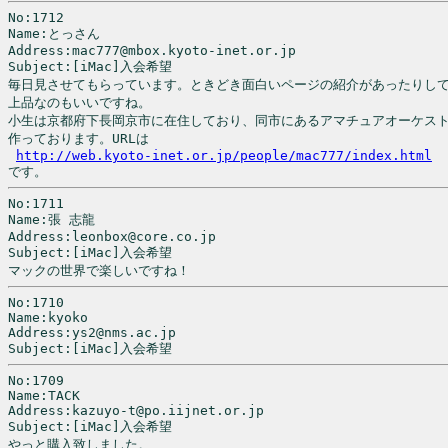
No:1712

Name:とっさん

Address:mac777@mbox.kyoto-inet.or.jp

Subject:[iMac]入会希望

毎日見させてもらっています。ときどき面白いページの紹介があったりして
上品なのもいいですね。

小生は京都府下長岡京市に在住しており、同市にあるアマチュアオーケスト
作っております。URLは

http://web.kyoto-inet.or.jp/people/mac777/index.html
です。
No:1711

Name:張 志龍

Address:leonbox@core.co.jp

Subject:[iMac]入会希望

No:1710

Name:kyoko

Address:ys2@nms.ac.jp

No:1709

Name:TACK

Address:kazuyo-t@po.iijnet.or.jp

Subject:[iMac]入会希望

やっと購入致しました。
