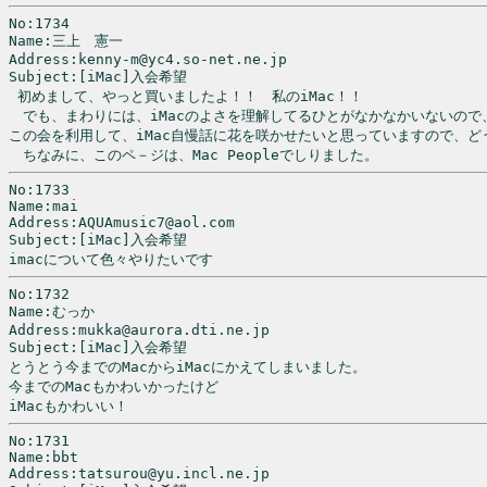
No:1734

Name:三上　憲一

Address:kenny-m@yc4.so-net.ne.jp

Subject:[iMac]入会希望

 初めまして、やっと買いましたよ！！　私のiMac！！

　でも、まわりには、iMacのよさを理解してるひとがなかなかいないので、
この会を利用して、iMac自慢話に花を咲かせたいと思っていますので、ど
　ちなみに、このペ－ジは、Mac Peopleでしりました。
No:1733

Name:mai

Address:AQUAmusic7@aol.com

Subject:[iMac]入会希望

No:1732

Name:むっか

Address:mukka@aurora.dti.ne.jp

Subject:[iMac]入会希望

とうとう今までのMacからiMacにかえてしまいました。

今までのMacもかわいかったけど

iMacもかわいい！
No:1731

Name:bbt　

Address:tatsurou@yu.incl.ne.jp
