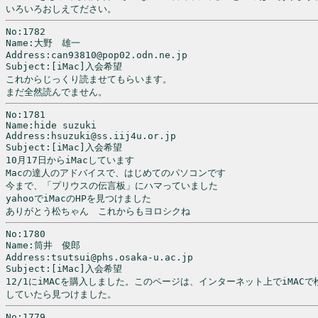
いろいろおしえてださい。
No:1782

Name:大野　雄一

Address:can93810@pop02.odn.ne.jp

Subject:[iMac]入会希望

これからじっくり読ませてもらいます。

まだ全然読んでません。
No:1781

Name:hide suzuki

Address:hsuzuki@ss.iij4u.or.jp

Subject:[iMac]入会希望

10月17日からiMacしています

Macの達人のアドバイスで、はじめてのパソコンです

今まで、「プリウスの伝言板」にハマっていました

yahooでiMacのHPを見つけました

ありがとう松ちゃん　これからもヨロシクね
No:1780

Name:筒井　俊郎

Address:tsutsui@phs.osaka-u.ac.jp

Subject:[iMac]入会希望

12/1にiMACを購入しました。このページは、インターネット上でiMACで検
No:1779
