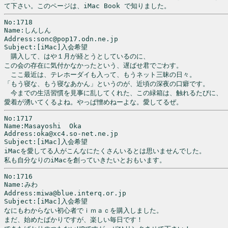
て下さい。このページは、iMac Book で知りました。
No:1718

Name:しんしん

Address:sonc@pop17.odn.ne.jp

Subject:[iMac]入会希望

　購入して、はや１月が経とうとしているのに、

この会の存在に気付かなかったという、遅ばせ君でごわす。

　ここ最近は、テレホーダイも入って、もうネット三昧の日々。

「もう寝な、もう寝なあかん」というのが、近頃の深夜の口癖です。

　今までの生活習慣を見事に乱してくれた、この緑箱は、触れるたびに、

No:1717

Name:Masayoshi  Oka

Address:oka@xc4.so-net.ne.jp

Subject:[iMac]入会希望

iMacを愛してる人がこんなにたくさんいるとは思いませんでした。

No:1716

Name:みわ

Address:miwa@blue.interq.or.jp

Subject:[iMac]入会希望

なにもわからない初心者でｉｍａｃを購入しました。

まだ、始めたばかりですが、楽しい毎日です！
