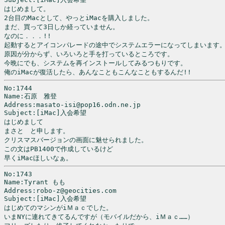
はじめまして。

2台目のMacとして、やっとiMacを購入しました。

まだ、買って3日しか経っていません。

なのに．．．!!

起動するとアイコンパレードの途中でシステムエラーになってしまいます。
原因が分からず、いろいろと手を打っているところです。

今晩にでも、システムを再インストールしてみるつもりです。

俺のiMacが復活したら、あんなこともこんなこともするんだ!!
No:1744

Name:石原　雅登

Address:masato-isi@pop16.odn.ne.jp

Subject:[iMac]入会希望

はじめまして

まさと　と申します。

クリスマスバージョンの画面に魅せられました。

この文はPB1400で作成しているけど

早くiMacほしいなぁ。
No:1743

Name:Tyrant もも

Address:robo-z@geocities.com

Subject:[iMac]入会希望

はじめてのマシンがiＭａｃでした。

いまNYに連れてきてるんですが（モバイルだから、iＭａｃ……）
