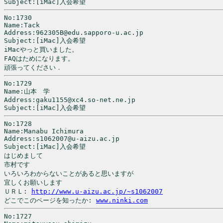
Subject:[iMac]入会希望
No:1730

Name:Tack

Address:962305B@edu.sapporo-u.ac.jp

Subject:[iMac]入会希望

iMacやっと買いました。

FAQはためになります。

No:1729

Name:山本　学

Address:gaku1155@xc4.so-net.ne.jp

No:1728

Name:Manabu Ichimura

Address:s1062007@u-aizu.ac.jp

Subject:[iMac]入会希望

はじめまして

市村です

いろいろわからないことがあると思いますが

宜しくお願いします

ＵＲＬ: 
http://www.u-aizu.ac.jp/~s1062007
どこでこのページを知ったか: 
www.ninki.com
No:1727
