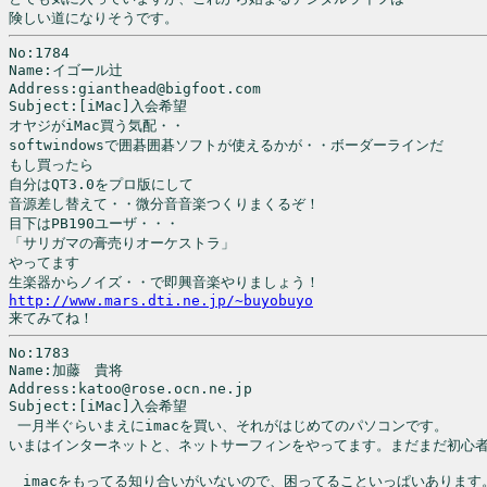
険しい道になりそうです。
No:1784

Name:イゴール辻

Address:gianthead@bigfoot.com

Subject:[iMac]入会希望

オヤジがiMac買う気配・・

softwindowsで囲碁囲碁ソフトが使えるかが・・ボーダーラインだ

もし買ったら

自分はQT3.0をプロ版にして

音源差し替えて・・微分音音楽つくりまくるぞ！

目下はPB190ユーザ・・・

「サリガマの膏売りオーケストラ」

やってます

http://www.mars.dti.ne.jp/~buyobuyo

来てみてね！
No:1783

Name:加藤　貴将

Address:katoo@rose.ocn.ne.jp

Subject:[iMac]入会希望

 一月半ぐらいまえにimacを買い、それがはじめてのパソコンです。

いまはインターネットと、ネットサーフィンをやってます。まだまだ初心者
　imacをもってる知り合いがいないので、困ってることいっぱいあります。