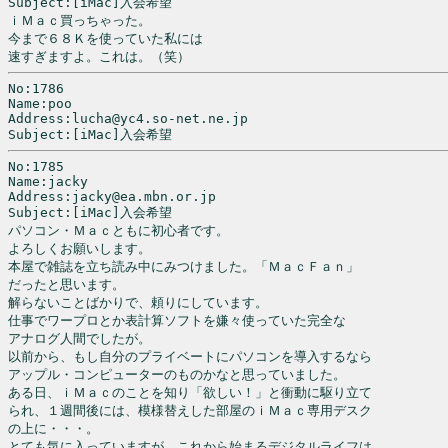
Subject:[iMac]入会希望

ｉＭａｃ買っちゃった。

今まで６８Ｋを使っていた私には

速すぎますよ。これは。（笑）
No:1786

Name:poo

Address:lucha@yc4.so-net.ne.jp

Subject:[iMac]入会希望
No:1785

Name:jacky

Address:jacky@ea.mbn.or.jp

Subject:[iMac]入会希望

パソコン・Ｍａｃともに初心者です。

よろしくお願いします。

本屋で雑誌を立ち読み中にみつけました。「ＭａｃＦａｎ」

だったと思います。

解らないことばかりで、頼りにしています。

仕事でワープロとか表計算ソフトを嫌々使っていた完全な

アナログ人間でしたが。

以前から、もし自分のプライベートにパソコンを導入するなら

アップル・コンピューターのものかなと思っていました。

ある日、ｉＭａｃのことを知り「欲しい！」と衝動に駆り立て

られ、１週間後には、模様替えした部屋のｉＭａｃ専用デスク

の上に・・・。

とても気に入っていますが、これから始まるデジタルライフは
