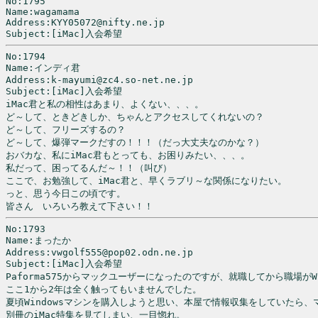
No:1795

Name:wagamama

Address:KYY05072@nifty.ne.jp

Subject:[iMac]入会希望
No:1794

Name:インディ君

Address:k-mayumi@zc4.so-net.ne.jp

Subject:[iMac]入会希望

iMac君と私の相性はあまり、よくない、、、。

ど～して、ときどきしか、ちゃんとアクセスしてくれないの？

ど～して、フリーズするの？

ど～して、爆弾マークだすの！！！（だっ大丈夫なのかな？）

おバカな、私にiMac君もとっても、お困りみたい、、、。

私だって、困ってるんだ～！！（叫び）

ここで、お勉強して、iMac君と、早くラブリ～な関係になりたい。

っと、思う今日この頃です。

皆さん　いろいろ教えて下さい！！
No:1793

Name:まったか

Address:vwgolf555@pop02.odn.ne.jp

Subject:[iMac]入会希望

Paforma575からマックユーザーになったのですが、就職してから職場がWi
ここ1から2年は全く触ってもいませんでした。

夏頃Windowsマシンを購入しようと思い、本屋で情報収集をしていたら、
別冊のiMac特集を見てしまい、一目惚れ。
