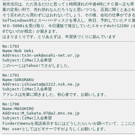
発売当日は、ただ見るだけと思って１時間遅れの午後4時にＰＣ屋へ立ち寄り
案の定長い列で、売れ切れなんだろうなと思いつつも、店員に聞くとあと6
そう言われたら買わずにはおれないでしょう。その後、会社の仕事ができる
Softwindows95とスーパーディスクを導入し、昨日、予約していたＰＣ屋
ＭＤ-5000iを受け取り、今日通販で発注していたスキャナAstr1220U（
dでないのが残念）が届きます。

はまりまくりです。とりあえずは、年賀状づくりに励んでいます
No:1792

Name:Nob Ueki

Address:tx3n-uek@asahi-net.or.jp

Subject:[iMac]入会希望

このぺーじはYahoo!でさがしました。
No:1791

Name:GOKURAKU

Address:ishiwata@p2222.nsk.ne.jp

Subject:[iMac]入会希望

No:1790

Name:MASUHIRO

Address:M_Sakata.07@a2.mnx.ne.jp

Subject:[iMac]入会希望

Finderのmenuを英語表示するにはどうしたらいいか調べていて、ここに
Mac userとしてはビギナーですがよろしくお願いします。