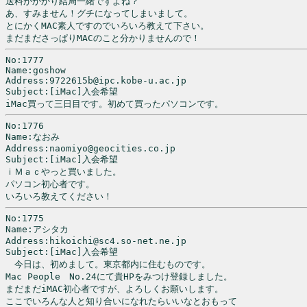
送料がかかり結局一緒ですよね？

あ、すみません！グチになってしまいまして。

とにかくMAC素人ですのでいろいろ教えて下さい。

まだまださっぱりMACのこと分かりませんので！
No:1777

Name:goshow

Address:9722615b@ipc.kobe-u.ac.jp

Subject:[iMac]入会希望

iMac買って三日目です。初めて買ったパソコンです。
No:1776

Name:なおみ

Address:naomiyo@geocities.co.jp

Subject:[iMac]入会希望

ｉＭａｃやっと買いました。

パソコン初心者です。

いろいろ教えてください！
No:1775

Name:アシタカ

Address:hikoichi@sc4.so-net.ne.jp

Subject:[iMac]入会希望

　今日は、初めまして。東京都内に住むものです。

Mac People　No.24にて貴HPをみつけ登録しました。

まだまだiMAC初心者ですが、よろしくお願いします。

ここでいろんな人と知り合いになれたらいいなとおもって
