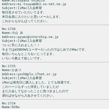
Name:mitsuyasu shimizu

Address:mi-tsuya@db3.so-net.ne.jp

Subject:[iMac]入会希望

毎日見させていただいてます。

本日会員に入りたいと思いメールします。

これからもがんばってください。
No:1726

Name:小山 歩

Address:ayumi@intership.ne.jp

Subject:[iMac]入会希望

ついに手に入れました！！

今まではWINDOWSユーザーだったのではじめてのMacです。

毎日いろんなところをいじってます。

いろいろ教えて欲しいです。
No:1725

Name:かあつ

Address:yosh@plu.ifnet.or.jp

Subject:[iMac]入会希望

iMacは発売日に購入しました。とても快適です。

このページもずっと拝見していましたが

まだ入会してなかったことに気づきましたので

遅ればせながら入会させてください。
No:1724

Name:920w
