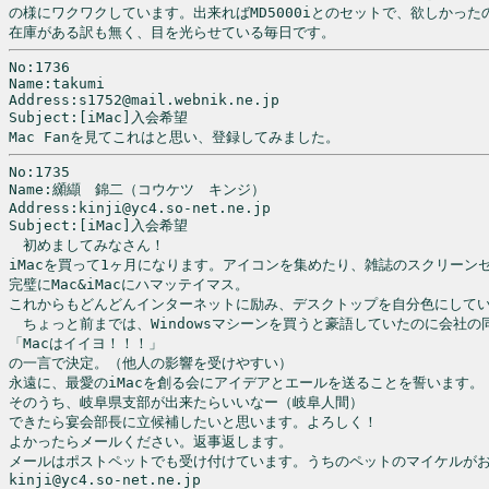
の様にワクワクしています。出来ればMD5000iとのセットで、欲しかったの
No:1736

Name:takumi

Address:s1752@mail.webnik.ne.jp

Subject:[iMac]入会希望

No:1735

Name:纐纈　錦二（コウケツ　キンジ）

Address:kinji@yc4.so-net.ne.jp

Subject:[iMac]入会希望

　初めましてみなさん！

iMacを買って1ヶ月になります。アイコンを集めたり、雑誌のスクリーンセ
完璧にMac&iMacにハマッテイマス。

これからもどんどんインターネットに励み、デスクトップを自分色にしてい
　ちょっと前までは、Windowsマシーンを買うと豪語していたのに会社の同
「Macはイイヨ！！！」

の一言で決定。（他人の影響を受けやすい）

永遠に、最愛のiMacを創る会にアイデアとエールを送ることを誓います。

そのうち、岐阜県支部が出来たらいいなー（岐阜人間）

できたら宴会部長に立候補したいと思います。よろしく！

よかったらメールください。返事返します。

メールはポストペットでも受け付けています。うちのペットのマイケルがお
kinji@yc4.so-net.ne.jp