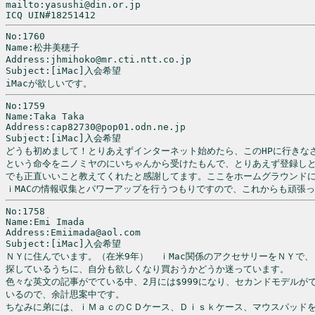
mailto:yasushi@din.or.jp                               
ICQ UIN#18251412                                      
No:1760

Name:松井美穂子

Address:jhmihoko@mr.cti.ntt.co.jp

Subject:[iMac]入会希望

iMacが欲しいです。
No:1759

Name:Taka Taka

Address:cap82730@pop01.odn.ne.jp

Subject:[iMac]入会希望

どうも初めまして！とりあえずインターネット始めたら、このHPに行きなさ
という命令をニノミヤのにいちゃんから受けたもんで、とりあえず登録しと
でも正直いいこと教えてくれたと感謝してます。ここをホームグラウンドに
ｉMACの情報収集とパワーアップを行うつもりですので、これからも頑張
No:1758

Name:Emi Imada

Address:Emiimada@aol.com

Subject:[iMac]入会希望

ＮＹに住んでいます。（在米9年）  ｉMac関係のアクセサリーをＮＹで、
探しているうちに、自分も欲しくなり買おうかどうか迷っています。

色々な英文の記事がでている中、2月には$999になり、セカンドモデルがで
いるので、余計思案中です。

ちなみに弟には、ｉＭａｃのＣＤケース、Ｄｉｓｋケース、マウスパッドを