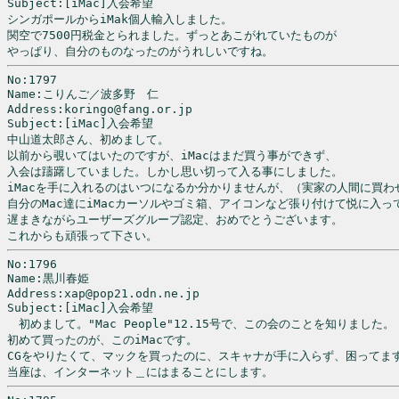
Subject:[iMac]入会希望

シンガポールからiMak個人輸入しました。

関空で7500円税金とられました。ずっとあこがれていたものが

やっぱり、自分のものなったのがうれしいですね。
No:1797

Name:こりんご／波多野　仁

Address:koringo@fang.or.jp

Subject:[iMac]入会希望

中山道太郎さん、初めまして。

以前から覗いてはいたのですが、iMacはまだ買う事ができず、

入会は躊躇していました。しかし思い切って入る事にしました。

iMacを手に入れるのはいつになるか分かりませんが、（実家の人間に買わせ
自分のMac達にiMacカーソルやゴミ箱、アイコンなど張り付けて悦に入って
遅まきながらユーザーズグループ認定、おめでとうございます。

これからも頑張って下さい。
No:1796

Name:黒川春姫

Address:xap@pop21.odn.ne.jp

Subject:[iMac]入会希望

　初めまして。"Mac People"12.15号で、この会のことを知りました。

初めて買ったのが、このiMacです。

CGをやりたくて、マックを買ったのに、スキャナが手に入らず、困ってます
当座は、インターネット＿にはまることにします。