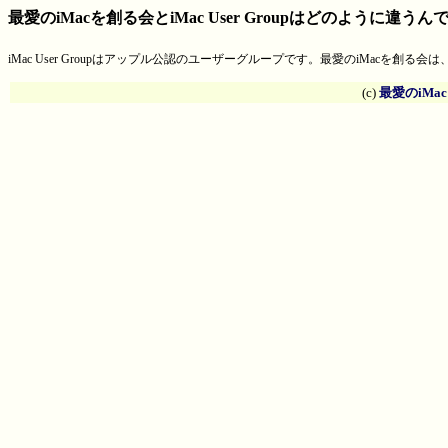
最愛のiMacを創る会とiMac User Groupはどのように違う
iMac User Groupはアップル公認のユーザーグループです。最愛のiMacを
(c)
最愛のiMa