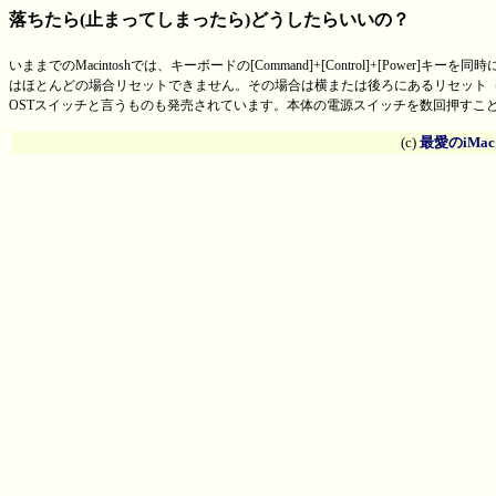
落ちたら(止まってしまったら)どうしたらいいの？
いままでのMacintoshでは、キーボードの[Command]+[Control]+[Po
はほとんどの場合リセットできません。その場合は横または後ろにあるリセット
OSTスイッチと言うものも発売されています。本体の電源スイッチを数回押すこ
(c)
最愛のiMa