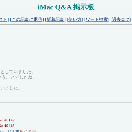
iMac Q&A 掲示板
スト
] [
この記事に返信
] [
新着記事
] [
使い方
] [
ワード検索
] [
過去ログ
]
落としていました。
るということでしたね。
ざいました。
No.40142
No.40143
5(Sun) 10:38
No.40144