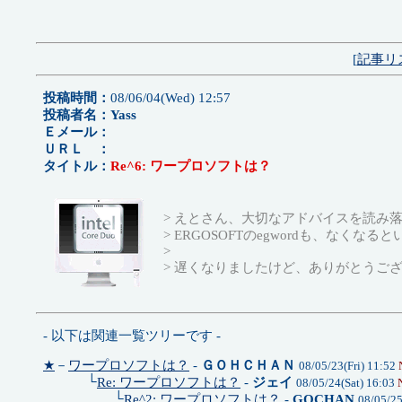
[
記事リ
投稿時間：
08/06/04(Wed) 12:57
投稿者名：Yass
Ｅメール：
ＵＲＬ ：
タイトル：
Re^6: ワープロソフトは？
> えとさん、大切なアドバイスを読み
> ERGOSOFTのegwordも、なくな
>
> 遅くなりましたけど、ありがとうご
- 以下は関連一覧ツリーです -
★
－
ワープロソフトは？
-
ＧＯＨＣＨＡＮ
08/05/23(Fri) 11:52
└
Re: ワープロソフトは？
-
ジェイ
08/05/24(Sat) 16:03
└
Re^2: ワープロソフトは？
-
GOCHAN
08/05/2