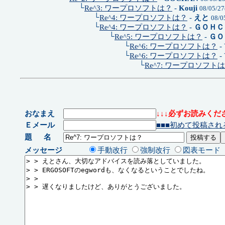
└
Re^3: ワープロソフトは？
-
Kouji
08/05/27
└
Re^4: ワープロソフトは？
-
えと
08/0
└
Re^4: ワープロソフトは？
-
ＧＯＨＣ
└
Re^5: ワープロソフトは？
-
ＧＯ
└
Re^6: ワープロソフトは？
-
└
Re^6: ワープロソフトは？
-
└
Re^7: ワープロソフト
おなまえ
↓↓↓必ずお読みくださ
Ｅメール
■■■初めて投稿され
題 名
メッセージ
手動改行
強制改行
図表モード