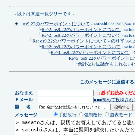
- 以下は関連一覧ツリーです -
★
－
os9.22のパワーポイントについて
-
satoshi
06/12/03(Sun) 
└
Re^2: os9.22のパワーポイントについて
-
satos
└
Re^2: os9.22のパワーポイントについて
-
satos
└
Re: os9.22のパワーポイントについて
-
のり平
06/1
└
Re^2: os9.22のパワーポイントについて
-
satos
└
Re^3: os9.22のパワーポイントについて
-
└
Re^5: os9.22のパワーポイント
└
余計なお世話かもしれない
このメッセージに返信する
おなまえ
↓↓↓必ずお読みくださ
Ｅメール
■■■初めて投稿され
題 名
メッセージ
手動改行
強制改行
図表モード