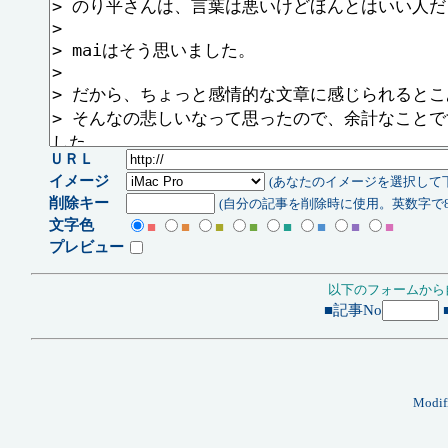
ＵＲＬ
イメージ
(あなたのイメージを選択して
削除キー
(自分の記事を削除時に使用。英数字で8
文字色
■
■
■
■
■
■
■
■
プレビュー
以下のフォームから
■記事No
Modif