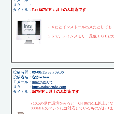
Ｅメール：
ＵＲＬ ：
タイトル：
Re: 867MHｚ以上のみ対応です
Ｇ４だとインストール出来たとしても
Ｇ５で、メインメモリー最低１ＧＢは
投稿時間：09/08/15(Sat) 09:36
投稿者名：
なか-chan
Ｅメール：
imac@big.jp
ＵＲＬ ：
http://nakasendo.com
タイトル：
867MHｚ以上のみ対応です
v10.5の動作環境をみると、G4 867MHz以上
800MHzのマシンには対応しているものがあり