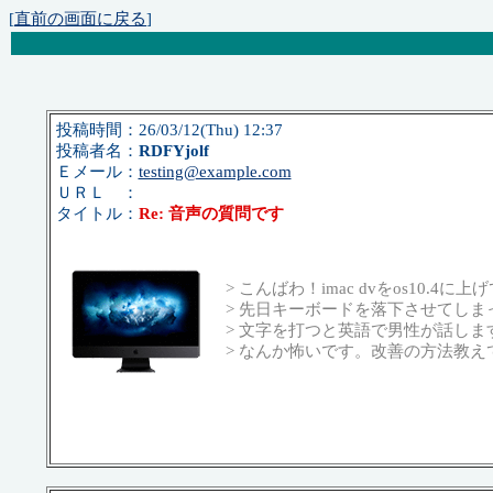
[
直前の画面に戻る
]
投稿時間：26/03/12(Thu) 12:37
投稿者名：
RDFYjolf
Ｅメール：
testing@example.com
ＵＲＬ ：
タイトル：
Re: 音声の質問です
> こんばわ！imac dvをos10.4
> 先日キーボードを落下させてしま
> 文字を打つと英語で男性が話しま
> なんか怖いです。改善の方法教