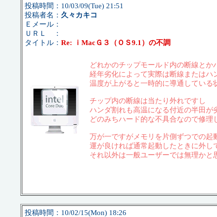
投稿時間：10/03/09(Tue) 21:51
投稿者名：
久々カキコ
Ｅメール：
ＵＲＬ ：
タイトル：
Re: ｉMacＧ３（ＯＳ9.1）の不調
どれかのチップモールド内の断線とか
経年劣化によって実際は断線またはハ
温度が上がると一時的に導通している
チップ内の断線は当たり外れですし
ハンダ割れも高温になる付近の半田が
どのみちハード的な不具合なので修理
万が一ですがメモリを片側ずつでの起
運が良ければ通常起動したときに外し
それ以外は一般ユーザーでは無理かと
投稿時間：10/02/15(Mon) 18:26